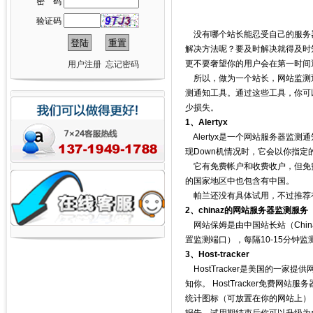
密 码
验证码
没有哪个站长能忍受自己的服务器
解决方法呢？要及时解决就得及时
更不要奢望你的用户会在第一时间通知
用户注册
忘记密码
所以，做为一个站长，网站监测
测通知工具。通过这些工具，你可以
少损失。
1、Alertyx
Alertyx是一个网站服务器监
现Down机情况时，它会以你指定
它有免费帐户和收费收户，但免
的国家地区中也包含有中国。
帕兰还没有具体试用，不过推荐
2、chinaz的网站服务器监测服务
网站保姆是由中国站长站（Chi
置监测端口），每隔10-15分钟监
3、Host-tracker
HostTracker是美国的一家
知你。 HostTracker免费
统计图标（可放置在你的网站上）；H