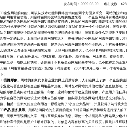
发布时间：2009-08-09 点击次数：428
企业网站的功能，可以从技术功能和网络营销功能两个方面来研究，网站的技术
站的网络营销功能，则是站在网络营销策略的角度来看，一个企业网站具有哪些可以
技术功能是为网站的网络营销功能提供支持的，网站的网络营销功能是技术功能的体

为什么要研究企业网站的网络营销功能呢？在我们策划一个企业网站时，很有必要
站？我们期望这个网站发挥哪些作用？理想的企业网站，应该具备什么功能呢？要回
具有一定的认识。
上海
网站建设
网
研究认为，充分理解企业网站的网络营销功能，才
而掌握这种内在关系的一般规律，建造适合网络营销需要的企业网站，为有效开展网

通过对众多企业网站的研究发现，无论网站规模多大，也不论具有哪些技术功能，
品牌形象、产品/服务展示、信息发布、顾客服务、顾客关系、网上调查、资源合作
中的至少一项以上的功能，否则由于不具备企业网站的基本特征，也不能称之为企业

在
《网络营销基础与实践》第2版
（冯英健著，2004年10月出版）中，作者将企
下：

品牌形象
。网站的形象代表着企业的网上品牌形象，人们在网上了解一个企业的主
专业化与否直接影响企业的网络品牌形象，同时也对网站的其他功能产生直接影响。
站的形象是访问者对企业的第一印象，这种印象对于建立品牌形象、产生用户信任具
力求在自己的
网站建设
上体现出自己的形象，但实际上很多网站对此缺乏充分的认识
值，相反一些新兴的企业利用这一原理做到了“小企业大品牌”，并且获得了与传统大

产品/服务展示
。顾客访问网站的主要目的是为了对公司的产品和服务进行深入的了
用户展示产品说明的文字、图片甚至多媒体信息，即使一个功能简单的网站至少也相
且这种宣传资料是用户主动来获取的，对信息内容有较高的关注程度，因此往往可以