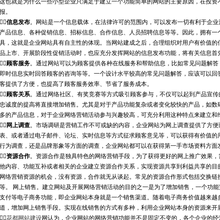
这也就是为什么一些小型企业只满足于建立一个功能简单的网站的主要原因，在投资
报。

信息发布
。网站是一个信息载体，在法律许可的范围内，可以发布一切有利于企业
产品信息、各种促销信息、招标信息、合作信息、人员招聘信息等等。因此，拥有一
具，这就是企业网站具有自主性的体现。当网站建成之后，合理组织对用户有价值的
品上市、开展阶段性促销活动时，也应充分发挥网站的信息发布功能，将有关信息首

顾客服务
。通过网站可以为顾客提供各种在线服务和帮助信息，比如常见问题解答
即时信息实时回答顾客的咨询等等。一个设计水平较高的常见问题解答，应该可以回
客提供了方便，也提高了顾客服务效率、节省了服务成本。

顾客关系
。通过网络社区、有奖竞赛等方式吸引顾客参与，不仅可以起到产品宣传
忠诚度的提高将直接增加销售。尤其是对于产品功能复杂或者变化较快的产品，如数
多的产品信息，对于企业网络营销活动参与兴趣较高，可充分利用这种特点来建立和

网上调查
。市场调研是营销工作不可或缺的内容，企业网站为网上调查提供了方便
表、或者通过电子邮件、论坛、实时信息等方式征求顾客意见等，可以获得有价值的
行为调查，还是品牌形象等方面的调查，企业网站都可以在获得第一手市场资料方面

资源合作
。资源合作是独具特色的网络营销手段，为了获得更好的网上推广效果，
他内容、功能互补或者相关的企业建立资源合作关系，实现资源共享到利益共享的目
网络营销资源的机会，没有资源，合作就无从谈起。常见的资源合作形式包括交换链
等。 网上销售。建立网站及开展网络营销活动的目的之一是为了增加销售，一个功
支付等电子商务功能，即企业网站本身就是一个销售渠道。随着电子商务价值越来越
道，增加网上销售手段。实现在线销售的方式有多种，利用企业网站本身的资源来开

花都网站建设
网认为，企业网站的网络营销功能并不是固定不变的，各个企业的经